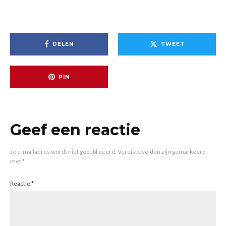
DELEN
TWEET
PIN
Geef een reactie
Je e-mailadres wordt niet gepubliceerd.
Vereiste velden zijn gemarkeerd
met
*
Reactie
*