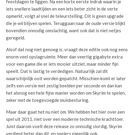
feestdagen te liggen. Na een korte eerste indruk waarin je
iets snellere laadtijden en een iets beter zicht in de verte
opmerkt, volgt al snel de teleurstelling. Dit is geen upgrade
die je wil blijven spelen. Teruggaan naar de oude versie blijkt
bovendien onnodig omslachtig, want ook dat is niet netjes
geregeld.
Alsof dat nog niet genoeg is, vraagt deze editie ook nog eens
enorm veel opslagruimte. Meer dan veertig gigabyte extra
voor een game die er iets mooier uitziet, maar minder fijn
speelt. Dat is lastig te verdedigen. Natuurlijk zal dit
waarschijnlijk ooit worden gepatcht. Misschien komt er later
zelfs een versie met zestig beelden per seconde en dan kan
het alsnog een hele fijne manier worden om Skyrim te spelen,
zeker met de toegevoegde muisbesturing.
Maar daar gaat het nu niet om. We hebben het hier over een
spel uit 2011, niet over een moderne technische krachttoer.
Juist daarom voelt deze release zo onnodig slordig. Skyrim
verdient beter dan dit, en spelers eigenlijk ook.