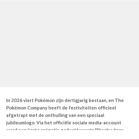
In 2026 viert Pokémon zijn dertigjarig bestaan, en The
Pokémon Company heeft de festiviteiten officieel
afgetrapt met de onthulling van een speciaal
jubileumlogo. Via het officiële sociale media-account
werd een korte animatie gedeeld waarin Pikachu door
verschillende tijdperken van de franchise reist, als
eerbetoon aan de lange geschiedenis van de serie.