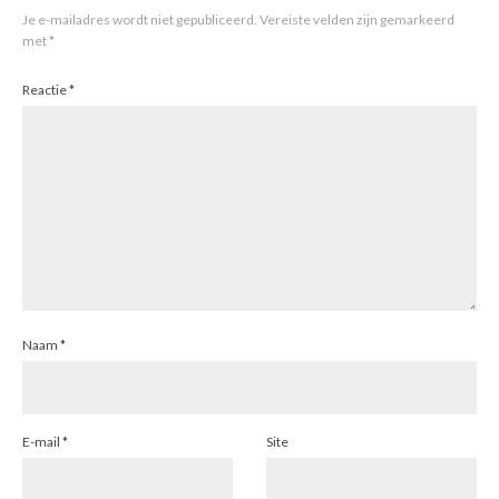
Je e-mailadres wordt niet gepubliceerd.
Vereiste velden zijn gemarkeerd
met
*
Reactie
*
Naam
*
E-mail
*
Site