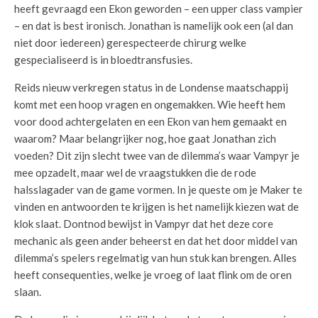
heeft gevraagd een Ekon geworden – een upper class vampier
– en dat is best ironisch. Jonathan is namelijk ook een (al dan
niet door iedereen) gerespecteerde chirurg welke
gespecialiseerd is in bloedtransfusies.
Reids nieuw verkregen status in de Londense maatschappij
komt met een hoop vragen en ongemakken. Wie heeft hem
voor dood achtergelaten en een Ekon van hem gemaakt en
waarom? Maar belangrijker nog, hoe gaat Jonathan zich
voeden? Dit zijn slecht twee van de dilemma’s waar Vampyr je
mee opzadelt, maar wel de vraagstukken die de rode
halsslagader van de game vormen. In je queste om je Maker te
vinden en antwoorden te krijgen is het namelijk kiezen wat de
klok slaat. Dontnod bewijst in Vampyr dat het deze core
mechanic als geen ander beheerst en dat het door middel van
dilemma’s spelers regelmatig van hun stuk kan brengen. Alles
heeft consequenties, welke je vroeg of laat flink om de oren
slaan.