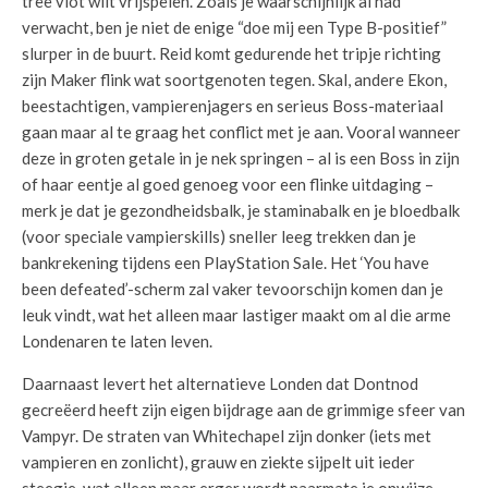
tree vlot wilt vrijspelen. Zoals je waarschijnlijk al had
verwacht, ben je niet de enige “doe mij een Type B-positief”
slurper in de buurt. Reid komt gedurende het tripje richting
zijn Maker flink wat soortgenoten tegen. Skal, andere Ekon,
beestachtigen, vampierenjagers en serieus Boss-materiaal
gaan maar al te graag het conflict met je aan. Vooral wanneer
deze in groten getale in je nek springen – al is een Boss in zijn
of haar eentje al goed genoeg voor een flinke uitdaging –
merk je dat je gezondheidsbalk, je staminabalk en je bloedbalk
(voor speciale vampierskills) sneller leeg trekken dan je
bankrekening tijdens een PlayStation Sale. Het ‘You have
been defeated’-scherm zal vaker tevoorschijn komen dan je
leuk vindt, wat het alleen maar lastiger maakt om al die arme
Londenaren te laten leven.
Daarnaast levert het alternatieve Londen dat Dontnod
gecreëerd heeft zijn eigen bijdrage aan de grimmige sfeer van
Vampyr. De straten van Whitechapel zijn donker (iets met
vampieren en zonlicht), grauw en ziekte sijpelt uit ieder