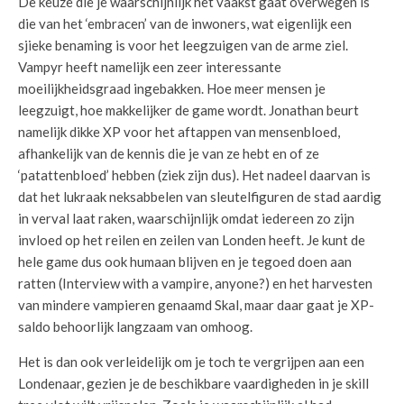
De keuze die je waarschijnlijk het vaakst gaat overwegen is
die van het ‘embracen’ van de inwoners, wat eigenlijk een
sjieke benaming is voor het leegzuigen van de arme ziel.
Vampyr heeft namelijk een zeer interessante
moeilijkheidsgraad ingebakken. Hoe meer mensen je
leegzuigt, hoe makkelijker de game wordt. Jonathan beurt
namelijk dikke XP voor het aftappen van mensenbloed,
afhankelijk van de kennis die je van ze hebt en of ze
‘patattenbloed’ hebben (ziek zijn dus). Het nadeel daarvan is
dat het lukraak neksabbelen van sleutelfiguren de stad aardig
in verval laat raken, waarschijnlijk omdat iedereen zo zijn
invloed op het reilen en zeilen van Londen heeft. Je kunt de
hele game dus ook humaan blijven en je tegoed doen aan
ratten (Interview with a vampire, anyone?) en het harvesten
van mindere vampieren genaamd Skal, maar daar gaat je XP-
saldo behoorlijk langzaam van omhoog.
Het is dan ook verleidelijk om je toch te vergrijpen aan een
Londenaar, gezien je de beschikbare vaardigheden in je skill