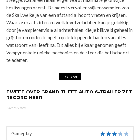
steegje, wat alleen maar erger wordt naarmate je onwijze
beslissingen neemt. De meest vervallen wijken wemelen van
de Skal, welke je van een afstand al hoort vreten en krijsen.
Waar ze exact zitten en welk level ze hebben kun je gelukkig
door je vampierenvisie al achterhalen, die je blikveld geheel in
grijstinten onderdompelt op de kloppende harten van alles
wat (soort van) leeft na. Dit alles bij elkaar genomen geeft
Vampyr enkele unieke mechanics en de sfeer die het behoort
te ademen.
Bekijk ook
TWEET OVER GRAND THEFT AUTO 6-TRAILER ZET
RECORD NEER
04/12/2023
Gameplay