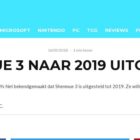
MICROSOFT
NINTENDO
PC
TCG
REVIEWS
P
16/05/2018
·
1 min lezen
 3 NAAR 2019 UI
Ys Net bekendgemaakt dat Shenmue 3 is uitgesteld tot 2019. Ze will
C.