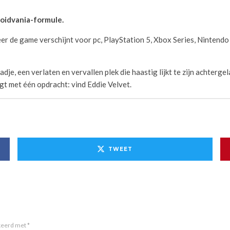
roidvania-formule.
r de game verschijnt voor pc, PlayStation 5, Xbox Series, Nintendo 
je, een verlaten en vervallen plek die haastig lijkt te zijn achterg
gt met één opdracht: vind Eddie Velvet.
TWEET
rkeerd met
*