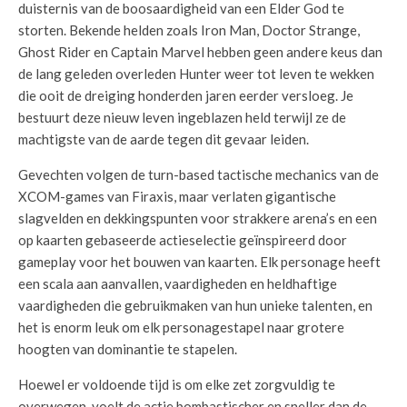
duisternis van de boosaardigheid van een Elder God te
storten. Bekende helden zoals Iron Man, Doctor Strange,
Ghost Rider en Captain Marvel hebben geen andere keus dan
de lang geleden overleden Hunter weer tot leven te wekken
die ooit de dreiging honderden jaren eerder versloeg. Je
bestuurt deze nieuw leven ingeblazen held terwijl ze de
machtigste van de aarde tegen dit gevaar leiden.
Gevechten volgen de turn-based tactische mechanics van de
XCOM-games van Firaxis, maar verlaten gigantische
slagvelden en dekkingspunten voor strakkere arena’s en een
op kaarten gebaseerde actieselectie geïnspireerd door
gameplay voor het bouwen van kaarten. Elk personage heeft
een scala aan aanvallen, vaardigheden en heldhaftige
vaardigheden die gebruikmaken van hun unieke talenten, en
het is enorm leuk om elk personagestapel naar grotere
hoogten van dominantie te stapelen.
Hoewel er voldoende tijd is om elke zet zorgvuldig te
overwegen, voelt de actie bombastischer en sneller dan de