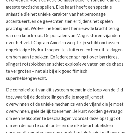
meeste tactische spellen. Elke kaart heeft een speciale
animatie die het unieke karakter van het personage
accentueert, en de gevechten zien er tijdens het spelen
prachtig uit. Wolverine komt met hernieuwde kracht terug
van een knock-out. De portalen van Magik sturen vijanden
over het veld. Captain America werpt zijn schild om tussen
ongelukkige Hydra-troepen te stuiteren en hen uit te dagen
om hem aan te pakken. En iedereen springt over barrières,
slingert rotsblokken en schiet explosieve vaten om de chaos
te vergroten – net als bij elk goed filmisch
superheldengevecht.
De complexiteit van dit systeem neemt in de loop van de tijd
toe, waarbij de doelstellingen die je mogelijk moet
overwinnen of de unieke mechanics van de vijand die je moet
overwinnen, geleidelijk toenemen. Je kunt worden gevraagd
om een ​​helikopter te beschadigen voordat deze opstijgt of
om een ​​demon te confronteren die elke beurt obelisken
oproept die moeten worden vernietigd als je niet wilt worden