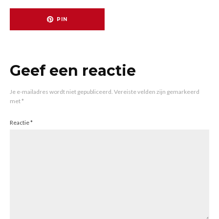
PIN
Geef een reactie
Je e-mailadres wordt niet gepubliceerd.
Vereiste velden zijn gemarkeerd
met
*
Reactie
*