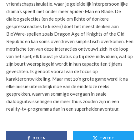
vriendschapssimulatie, waar je geleidelijk interpersoonlijke
drama’s speelt met onder meer Spider-Man en Blade. De
dialoogselecties (en de optie om lichte of donkere
gespreksreacties te kiezen) doet het meest denken aan
BioWare-spellen zoals Dragon Age of Knights of the Old
Republic en kan soms overdreven simplistisch overkomen. Een
metrische ton van deze interacties ontvouwt zich in de loop
van het spel; elk bouwt je status op bij deze individuen, wat op
zijn beurt weerspiegeld wordt in hun capaciteiten tijdens
gevechten. Ik genoot vooral van de focus op
karakterontwikkeling. Maar met zo’n grote game werd ik na
elke missie uiteindelijk moe van de eindeloze reeks
gesprekken, waarvan sommige overgaan in saaie
dialooguitwisselingen die meer thuis zouden zijn in een
reality-tv-programma dan in een superheldenavontuur.
DELEN
TWEET