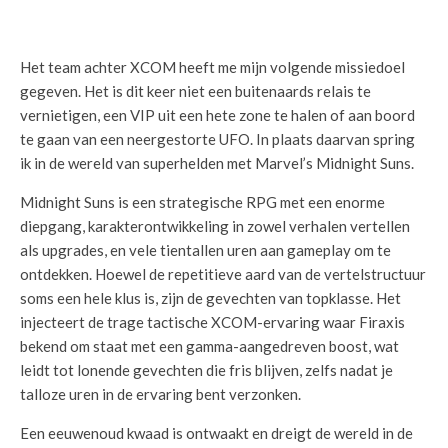
Het team achter XCOM heeft me mijn volgende missiedoel
gegeven. Het is dit keer niet een ​​buitenaards relais te
vernietigen, een VIP uit een hete zone te halen of aan boord
te gaan van een neergestorte UFO. In plaats daarvan spring
ik in de wereld van superhelden met Marvel’s Midnight Suns.
Midnight Suns is een strategische RPG met een enorme
diepgang, karakterontwikkeling in zowel verhalen vertellen
als upgrades, en vele tientallen uren aan gameplay om te
ontdekken. Hoewel de repetitieve aard van de vertelstructuur
soms een hele klus is, zijn de gevechten van topklasse. Het
injecteert de trage tactische XCOM-ervaring waar Firaxis
bekend om staat met een gamma-aangedreven boost, wat
leidt tot lonende gevechten die fris blijven, zelfs nadat je
talloze uren in de ervaring bent verzonken.
Een eeuwenoud kwaad is ontwaakt en dreigt de wereld in de