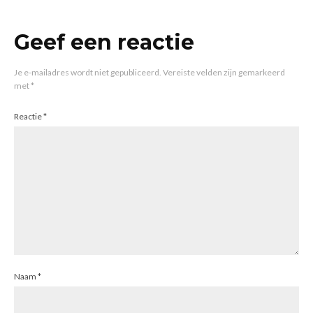
Geef een reactie
Je e-mailadres wordt niet gepubliceerd.
Vereiste velden zijn gemarkeerd
met
*
Reactie
*
Naam
*