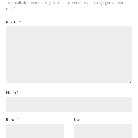
Je e-mailadres wordt niet gepubliceerd.
Vereiste velden zijn gemarkeerd
met
*
Reactie
*
Naam
*
E-mail
*
Site