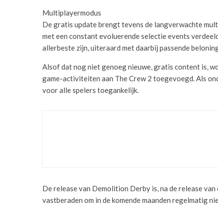
Multiplayermodus
De gratis update brengt tevens de langverwachte multi
met een constant evoluerende selectie events verdeeld 
allerbeste zijn, uiteraard met daarbij passende belonin
Alsof dat nog niet genoeg nieuwe, gratis content is, w
game-activiteiten aan The Crew 2 toegevoegd. Als ond
voor alle spelers toegankelijk.
LANCERINGSTRAILER CALL OF
08/10/2024
De release van Demolition Derby is, na de release van 
vastberaden om in de komende maanden regelmatig nieu