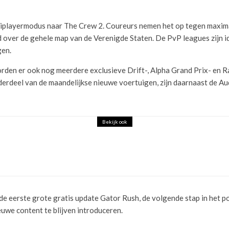
playermodus naar The Crew 2. Coureurs nemen het op tegen maximaal 
over de gehele map van de Verenigde Staten. De PvP leagues zijn idea
gen.
orden er ook nog meerdere exclusieve Drift-, Alpha Grand Prix- en R
erdeel van de maandelijkse nieuwe voertuigen, zijn daarnaast de 
Bekijk ook
 DUTY: BLACK OPS 6 ONLINE VERSCHEN
de eerste grote gratis update Gator Rush, de volgende stap in het p
we content te blijven introduceren.