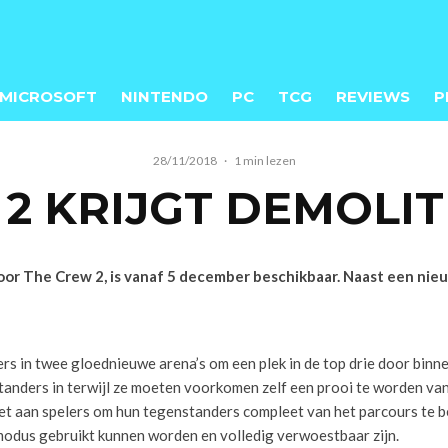
MICROSOFT
NINTENDO
PC
TCG
REVIEWS
P
28/11/2018
·
1 min lezen
2 KRIJGT DEMOLI
or The Crew 2, is vanaf 5 december beschikbaar. Naast een nieuw
rs in twee gloednieuwe arena’s om een plek in de top drie door binne
standers in terwijl ze moeten voorkomen zelf een prooi te worden van 
 het aan spelers om hun tegenstanders compleet van het parcours te
modus gebruikt kunnen worden en volledig verwoestbaar zijn.