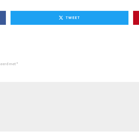
TWEET
rkeerd met
*