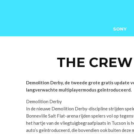
SONY
THE CREW 
Demolition Derby, de tweede grote gratis update vo
langverwachte multiplayermodus geïntroduceerd.
Demolition Derby
In de nieuwe Demolition Derby-discipline strijden spele
Bonneville Salt Flat-arena rijden spelers vol op tegen
het hartje van de vliegtuigbegraafplaats in Tucson is
auto’s geïntroduceerd, die bovendien ook buiten deze 