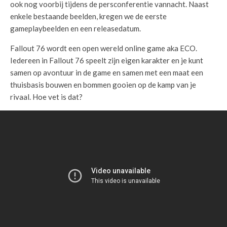
ook nog voorbij tijdens de persconferentie vannacht. Naast
enkele bestaande beelden, kregen we de eerste
gameplaybeelden en een releasedatum.
Fallout 76 wordt een open wereld online game aka ECO.
Iedereen in Fallout 76 speelt zijn eigen karakter en je kunt
samen op avontuur in de game en samen met een maat een
thuisbasis bouwen en bommen gooien op de kamp van je
rivaal. Hoe vet is dat?