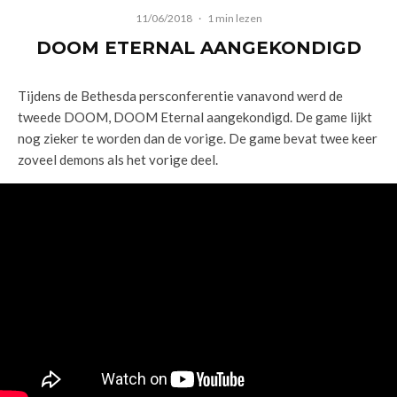
11/06/2018
·
1 min lezen
DOOM ETERNAL AANGEKONDIGD
Tijdens de Bethesda persconferentie vanavond werd de
tweede DOOM, DOOM Eternal aangekondigd. De game lijkt
nog zieker te worden dan de vorige. De game bevat twee keer
zoveel demons als het vorige deel.