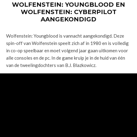
WOLFENSTEIN: YOUNGBLOOD EN
WOLFENSTEIN: CYBERPILOT
AANGEKONDIGD
Wolfenstein: Youngblood is vannacht aangekondigd. Deze
spin-off van Wolfenstein speelt zich af in 1980 en is volledig
in co-op speelbaar en moet volgend jaar gaan uitkomen voor
alle consoles en de pc. In de game kruip je in de huid van één
van de tweelingdochters van B.J. Blazkowicz.