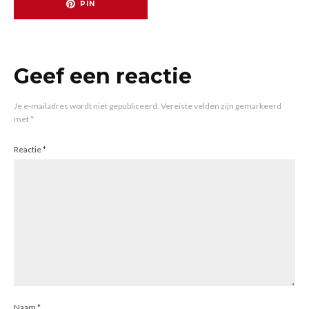
PIN
Geef een reactie
Je e-mailadres wordt niet gepubliceerd.
Vereiste velden zijn gemarkeerd
met
*
Reactie
*
Naam
*