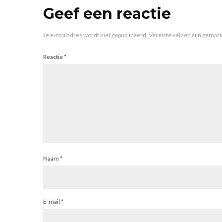
Geef een reactie
Je e-mailadres wordt niet gepubliceerd.
Vereiste velden zijn gema
Reactie
*
Naam
*
E-mail
*