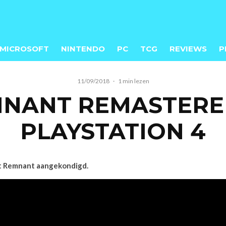
MICROSOFT
NINTENDO
PC
TCG
REVIEWS
P
11/09/2018
·
1 min lezen
MNANT REMASTER
PLAYSTATION 4
st Remnant aangekondigd.