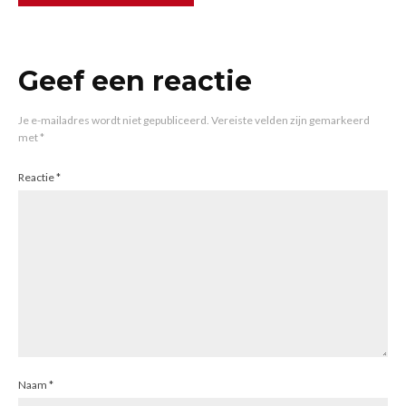
Geef een reactie
Je e-mailadres wordt niet gepubliceerd.
Vereiste velden zijn gemarkeerd
met
*
Reactie
*
Naam
*