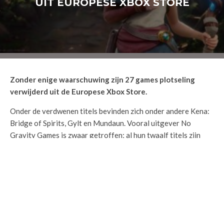
UIT EUROPESE XBOX STORE
Zonder enige waarschuwing zijn 27 games plotseling
verwijderd uit de Europese Xbox Store.
Onder de verdwenen titels bevinden zich onder andere Kena:
Bridge of Spirits, Gylt en Mundaun. Vooral uitgever No
Gravity Games is zwaar getroffen; al hun twaalf titels zijn
niet meer beschikbaar.
Ook Annapurna Interactive mist meerdere titels in de
Europese regio. Microsoft heeft nog geen verklaring
afgelegd, waardoor wordt gespeculeerd dat het mogelijk
gaat om een technische fout. Zulke problemen zijn vaker
voorgekomen, waarbij games tijdelijk verdwijnen en later