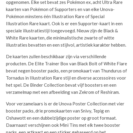
opgenomen. Elke set bevat zes Pokémon ex, acht Ultra Rare
kaarten van Pokémon of Supporters en van elke Unova-
Pokémon minstens één Illustration Rare of Special
Illustration Rare kaart. Ook is er een Supporter-kaart in een
speciale illustratiestijl toegevoegd. Nieuw zijn de Black &
White Rare kaarten, die minimalistische zwarte of witte
illustraties bevatten en een stijlvol, artistiek karakter hebben.
De kaarten zullen beschikbaar zijn via verschillende
producten. De Elite Trainer Box van Black Bolt of White Flare
bevat negen booster packs, een promokaart van Thundurus of
Tornadus in Illustration Rare stijl en diverse accessoires voor
het spel. De Binder Collection bevat vijf boosters en een
verzamelmap met een afbeelding van Zekrom of Reshiram.
Voor verzamelaars is er de Unova Poster Collection met vier
booster packs, drie promokaarten van Snivy, Tepig en
Oshawott en een dubbelzijdige poster op groot formaat.
Daarnaast verschijnen ook Mini Tins met elk twee booster
packs, een artkaart en een sticker gebaseerd op het