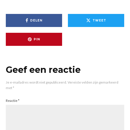
DELEN
TWEET
PIN
Geef een reactie
Je e-mailadres wordt niet gepubliceerd.
Vereiste velden zijn gemarkeerd
met
*
Reactie
*