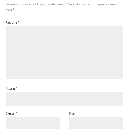
Je e-mailadres wordt niet gepubliceerd.
Vereiste velden zijn gemarkeerd
met
*
Reactie
*
Naam
*
E-mail
*
Site