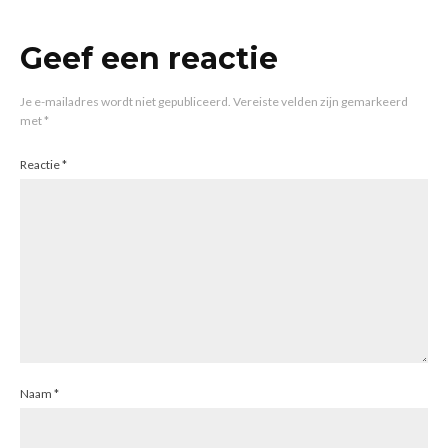
Geef een reactie
Je e-mailadres wordt niet gepubliceerd.
Vereiste velden zijn gemarkeerd
met
*
Reactie
*
Naam
*